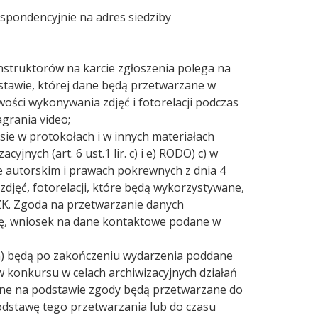
spondencyjnie na adres siedziby
nstruktorów na karcie zgłoszenia polega na
dstawie, której dane będą przetwarzane w
iwości wykonywania zdjęć i fotorelacji podczas
grania video;
e w protokołach i w innych materiałach
ych (art. 6 ust.1 lir. c) i e) RODO) c) w
ie autorskim i prawach pokrewnych z dnia 4
djęć, fotorelacji, które będą wykorzystywane,
ZK. Zgoda na przetwarzanie danych
cję, wniosek na dane kontaktowe podane w
a) będą po zakończeniu wydarzenia poddane
w konkursu w celach archiwizacyjnych działań
ne na podstawie zgody będą przetwarzane do
odstawę tego przetwarzania lub do czasu