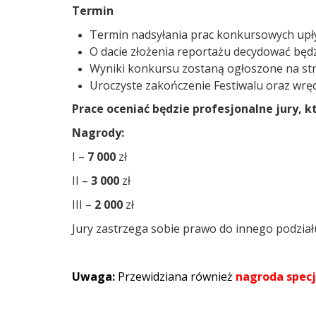
Termin
Termin nadsyłania prac konkursowych up
O dacie złożenia reportażu decydować będz
Wyniki konkursu zostaną ogłoszone na st
Uroczyste zakończenie Festiwalu oraz wrę
Prace oceniać będzie profesjonalne jury, 
Nagrody:
I –
7 000
zł
II –
3 000
zł
III –
2 000
zł
Jury zastrzega sobie prawo do innego podzi
Uwaga:
Przewidziana również
nagroda specj