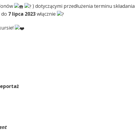
lefonów
) dotyczącymi przedłużenia terminu składan
do
7 lipca 2023
włącznie
kursie!
Reportaż
ent