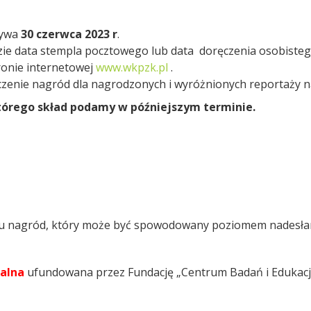
ływa
30 czerwca 2023 r
.
ie data stempla pocztowego lub data doręczenia osobistego
ronie internetowej
www.wkpzk.pl
.
czenie nagród dla nagrodzonych i wyróżnionych reportaży 
którego skład podamy w późniejszym terminie.
ału nagród, który może być spowodowany poziomem nadesła
alna
ufundowana przez Fundację „Centrum Badań i Edukacji