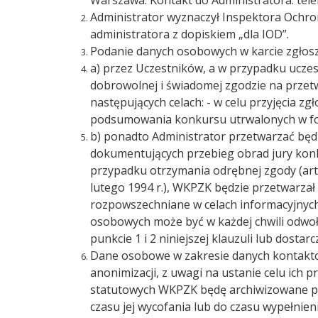
Administrator wyznaczył Inspektora Ochro
administratora z dopiskiem „dla IOD”.
Podanie danych osobowych w karcie zgłosz
a) przez Uczestników, a w przypadku uczes
dobrowolnej i świadomej zgodzie na przetw
następujących celach: - w celu przyjęcia zg
podsumowania konkursu utrwalonych w form
b) ponadto Administrator przetwarzać będ
dokumentujących przebieg obrad jury konkur
przypadku otrzymania odrębnej zgody (art. 
lutego 1994 r.), WKPZK będzie przetwarzał
rozpowszechniane w celach informacyjnych
osobowych może być w każdej chwili odwoł
punkcie 1 i 2 niniejszej klauzuli lub dost
Dane osobowe w zakresie danych kontakto
anonimizacji, z uwagi na ustanie celu ich
statutowych WKPZK będę archiwizowane pr
czasu jej wycofania lub do czasu wypełni