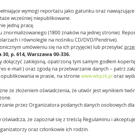
ełniające wymogi reportażu jako gatunku oraz nawiązujące t
taże wcześniej niepublikowane.
ie jedną pracę.
tu znormalizowanego (1800 znaków na jednej stronie). Repo
arzach i równolegle na nośniku CD/DVD/Pendrive).
fonicznym umówieniu się na ich przyjęcie) lub przesyłać
prze
a 30, p. 614, Warszawa 00-336.
y dołączyć zaklejoną, opatrzoną tym samym godłem kopertę,
res e-mail ) oraz zgodą na przetwarzanie danych – patrz zał
 opublikowania w prasie, na stronie
www.wkpzk.pl
oraz wyd
ne ze złożeniem oświadczenia, że utwór jest wynikiem twórc
zone.
rzanie przez Organizatora podanych danych osobowych dla
oświadcza, że zapoznał się z treścią Regulaminu i akceptuj
anizatorzy oraz członkowie ich rodzin.