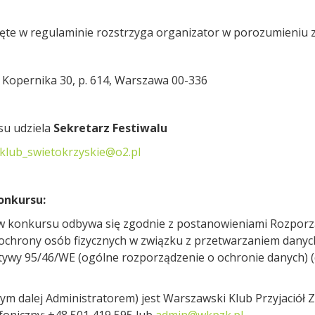
jęte w regulaminie rozstrzyga organizator w porozumieniu z
l. Kopernika 30, p. 614, Warszawa 00-336
su udziela
Sekretarz Festiwalu
klub_swietokrzyskie@o2.pl
onkursu:
 konkursu odbywa się zgodnie z postanowieniami Rozporzą
ie ochrony osób fizycznych w związku z przetwarzaniem dan
tywy 95/46/WE (ogólne rozporządzenie o ochronie danych) (d
dalej Administratorem) jest Warszawski Klub Przyjaciół Zie
foniczny: +48 501 419 595 lub
admin@wkpzk.pl
.