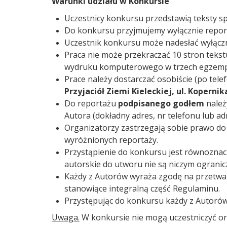
Warunki udziału w Konkursie
Uczestnicy konkursu przedstawią teksty sp
Do konkursu przyjmujemy wyłącznie repor
Uczestnik konkursu może nadesłać wyłączn
Praca nie może przekraczać 10 stron teks
wydruku komputerowego w trzech egzempl
Prace należy dostarczać osobiście (po tele
Przyjaciół Ziemi Kieleckiej, ul. Kopernik
Do reportażu
podpisanego godłem
należ
Autora (dokładny adres, nr telefonu lub ad
Organizatorzy zastrzegają sobie prawo do
wyróżnionych reportaży.
Przystąpienie do konkursu jest równoznacz
autorskie do utworu nie są niczym ogranic
Każdy z Autorów wyraża zgodę na przetwa
stanowiące integralną część Regulaminu.
Przystępując do konkursu każdy z Autorów 
Uwaga.
W konkursie nie mogą uczestniczyć org