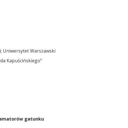
ii; Uniwersytet Warszawski
rda Kapuścińskiego”
erski
i amatorów gatunku