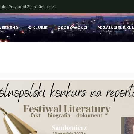
bu Przyjaciół Ziemi Kieleckiej!
WEEKEND
O KLUBIE
OSOBOWOŚCI
PRZYJACIELE KL