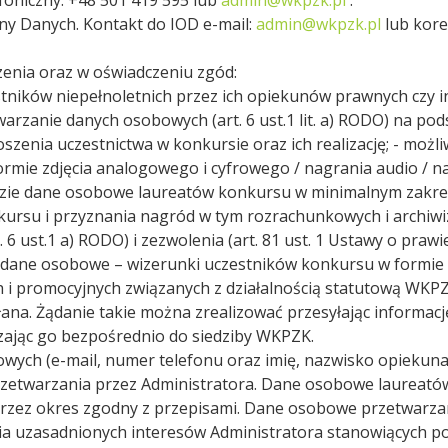
ny Danych. Kontakt do IOD e-mail:
admin@wkpzk.pl
lub kore
enia oraz w oświadczeniu zgód:
tników niepełnoletnich przez ich opiekunów prawnych czy i
arzanie danych osobowych (art. 6 ust.1 lit. a) RODO) na po
łoszenia uczestnictwa w konkursie oraz ich realizację; - możl
ie zdjęcia analogowego i cyfrowego / nagrania audio / na
zie dane osobowe laureatów konkursu w minimalnym zakresi
su i przyznania nagród w tym rozrachunkowych i archiwizacyjn
6 ust.1 a) RODO) i zezwolenia (art. 81 ust. 1 Ustawy o praw
 dane osobowe – wizerunki uczestników konkursu w formie z
 i promocyjnych związanych z działalnością statutową WKP
ana. Żądanie takie można zrealizować przesyłając informa
arczając go bezpośrednio do siedziby WKPZK.
wych (e-mail, numer telefonu oraz imię, nazwisko opiekun
 przetwarzania przez Administratora. Dane osobowe laureató
zez okres zgodny z przepisami. Dane osobowe przetwarza
enia uzasadnionych interesów Administratora stanowiących p