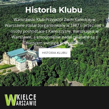
Historia Klubu
Warszawski Klub Przyjaciół Ziemi Kieleckiej w
Warszawie został zorganizowany w 1987 r. przez nas –
osoby pochodzące z Kielecczyzny, mieszkające w
Warszawie, a emocjonalnie nadal związane są z
miejscem swojego pochodzenia.
HISTORIA KLUBU