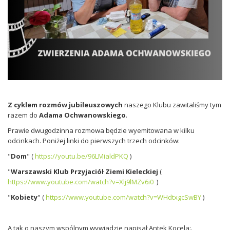
Z cyklem rozmów jubileuszowych
naszego Klubu zawitaliśmy tym
razem do
Adama Ochwanowskiego
.
Prawie dwugodzinna rozmowa będzie wyemitowana w kilku
odcinkach. Poniżej linki do pierwszych trzech odcinków:
"
Dom
" (
https://youtu.be/96LMialdPKQ
)
"
Warszawski Klub Przyjaciół Ziemi Kieleckiej
(
https://www.youtube.com/watch?v=Xlj9lMZv6i0
)
"
Kobiety
" (
https://www.youtube.com/watch?v=WHdtxgcSwBY
)
A tak o naszym wspólnym wywiadzie napisał Antek Kocela:.