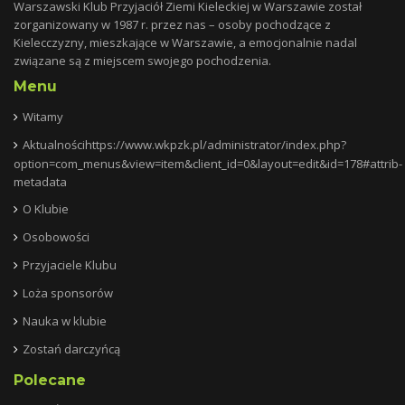
Warszawski Klub Przyjaciół Ziemi Kieleckiej w Warszawie został
zorganizowany w 1987 r. przez nas – osoby pochodzące z
Kielecczyzny, mieszkające w Warszawie, a emocjonalnie nadal
związane są z miejscem swojego pochodzenia.
Menu
Witamy
Aktualnościhttps://www.wkpzk.pl/administrator/index.php?
option=com_menus&view=item&client_id=0&layout=edit&id=178#attrib-
metadata
O Klubie
Osobowości
Przyjaciele Klubu
Loża sponsorów
Nauka w klubie
Zostań darczyńcą
Polecane