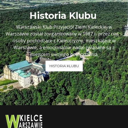
Historia Klubu
Warszawski Klub Przyjaciół Ziemi Kieleckiej w
Warszawie został zorganizowany w 1987 r. przez nas –
osoby pochodzące z Kielecczyzny, mieszkające w
Warszawie, a emocjonalnie nadal związane są z
miejscem swojego pochodzenia.
HISTORIA KLUBU