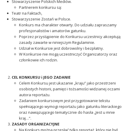
Stowarzyszenie Polskich Mediów.
Partnerem konkursu są:
Teatr na Faktach,
Stowarzyszenie Zostań w Polsce.
Konkurs ma charakter otwarty. Do udziału zapraszamy
profesjonalistów i amatorów gatunku.
Poprzez przystąpienie do Konkursu uczestnicy akceptują
zasady zawarte w niniejszym Regulaminie.
Udział w Konkursie jest dobrowolny i bezpłatny.
W Konkursie nie mogą uczestniczyć Organizatorzy oraz
członkowie ich rodzin.
CEL KONKURSU i JEGO ZADANIE
Celem Konkursu jest ukazanie „kraju” jako przestrzeni
osobistych historii, pamięci i tożsamości widzianej oczami
autora reportażu.
Zadaniem konkursowym jest przygotowanie tekstu
spełniającego wymogi reportażu jako gatunku literackiego
oraz nawiązującego tematycznie do hasła „Jest u mnie
kraj…”.
ZASADY ORGANIZACYJNE
Na Konkurs można przesłać tylko reportaż, który nie był