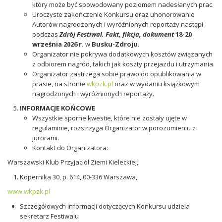
który może być spowodowany poziomem nadesłanych prac.
Uroczyste zakończenie Konkursu oraz uhonorowanie
Autorów nagrodzonych i wyróżnionych reportaży nastąpi
podczas
Zdrój Festiwal. Fakt, fikcja, dokument
18-20
września 2026 r.
w
Busku-Zdroju
.
Organizator nie pokrywa dodatkowych kosztów związanych
z odbiorem nagród, takich jak koszty przejazdu i utrzymania.
Organizator zastrzega sobie prawo do opublikowania w
prasie, na stronie
wkpzk.pl
oraz w wydaniu książkowym
nagrodzonych i wyróżnionych reportaży.
INFORMACJE KOŃCOWE
Wszystkie sporne kwestie, które nie zostały ujęte w
regulaminie, rozstrzyga Organizator w porozumieniu z
jurorami.
Kontakt do Organizatora:
Warszawski Klub Przyjaciół Ziemi Kieleckiej,
Kopernika 30, p. 614, 00-336 Warszawa,
www.wkpzk.pl
Szczegółowych informacji dotyczących Konkursu udziela
sekretarz Festiwalu