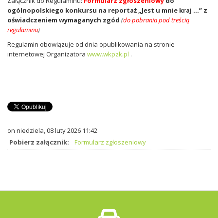
Załącznik do Regulaminu:
Formularz zgłoszeniowy
do
ogólnopolskiego konkursu na reportaż „Jest u mnie kraj …” z
oświadczeniem wymaganych zgód
(
do pobrania pod treścią
regulaminu
)
Regulamin obowiązuje od dnia opublikowania na stronie
internetowej Organizatora
www.wkpzk.pl
.
on niedziela, 08 luty 2026 11:42
Pobierz załącznik:
Formularz zgłoszeniowy