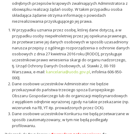
odrębnych przepisów krajowych zwalniających Administratora z
obowiązku realizacji żądań osoby. W takim przypadku osoba
składająca żądanie otrzyma informację o powodach
niezrealizowania przysługującego jej prawa.
W przypadku uznania przez osobę, której dane dotyczą, a w
przypadku osoby niepełnoletniej przez jej opiekuna prawnego,
że przetwarzanie jej danych osobowych w sposób uzasadniony
narusza przepisy z ogólnego rozporządzenia o ochronie danych
osobowych z dnia 27 kwietnia 2016 roku [RODO], przysługuje
uczestnikowi prawo wniesienia skargi do organu nadzorczego,
tj. Urząd Ochrony Danych Osobowych, ul. Stawki 2, 00-193
Warszawa, e-mail:
kancelaria@uodo.gov.pl
, infolinia 606-950-
000].
Dane osobowe uczestników Administrator nie będzie
przekazywał do państwa trzeciego spoza Europejskiego
Obszaru Gospodarczego lub do organizacji międzynarodowych
z wyjątkiem odrębnie wyrażonej zgody na takie przekazanie (np.
wizerunek na FB, YT itp. prowadzonych przez OCK).
Dane osobowe uczestników Konkursu nie będą przetwarzane w
sposób zautomatyzowany, w tym nie będą podlegały
profilowaniu.