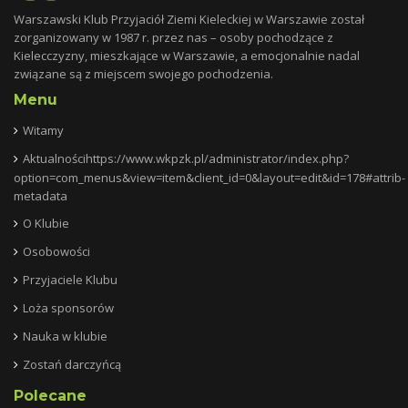
Warszawski Klub Przyjaciół Ziemi Kieleckiej w Warszawie został
zorganizowany w 1987 r. przez nas – osoby pochodzące z
Kielecczyzny, mieszkające w Warszawie, a emocjonalnie nadal
związane są z miejscem swojego pochodzenia.
Menu
Witamy
Aktualnościhttps://www.wkpzk.pl/administrator/index.php?
option=com_menus&view=item&client_id=0&layout=edit&id=178#attrib-
metadata
O Klubie
Osobowości
Przyjaciele Klubu
Loża sponsorów
Nauka w klubie
Zostań darczyńcą
Polecane