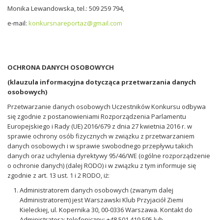
Monika Lewandowska, tel.: 509 259 794,
e-mail:
konkursnareportaz@gmail.com
OCHRONA DANYCH OSOBOWYCH
(klauzula informacyjna dotycząca przetwarzania danych
osobowych)
Przetwarzanie danych osobowych Uczestników Konkursu odbywa
się zgodnie z postanowieniami Rozporządzenia Parlamentu
Europejskiego i Rady (UE) 2016/679 z dnia 27 kwietnia 2016 r. w
sprawie ochrony osób fizycznych w związku z przetwarzaniem
danych osobowych i w sprawie swobodnego przepływu takich
danych oraz uchylenia dyrektywy 95/46/WE (ogólne rozporządzenie
o ochronie danych) (dalej RODO) i w związku z tym informuje się
zgodnie z art. 13 ust. 1 i 2 RODO, iż:
Administratorem danych osobowych (zwanym dalej
Administratorem) jest Warszawski Klub Przyjaciół Ziemi
Kieleckiej, ul. Kopernika 30, 00-0336 Warszawa. Kontakt do
Administratora: telefoniczny: +48 501 419 595 lub