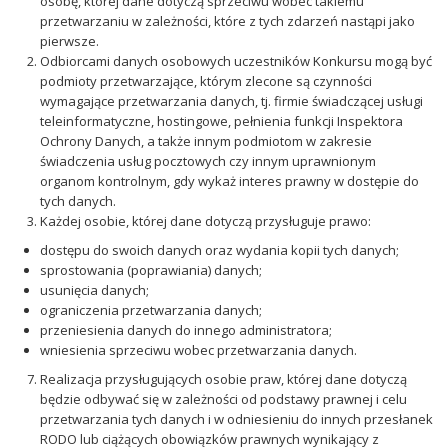
osobę, której dane dotyczą sprzeciwu wobec takiemu
przetwarzaniu w zależności, które z tych zdarzeń nastąpi jako
pierwsze.
Odbiorcami danych osobowych uczestników Konkursu mogą być
podmioty przetwarzające, którym zlecone są czynności
wymagające przetwarzania danych, tj. firmie świadczącej usługi
teleinformatyczne, hostingowe, pełnienia funkcji Inspektora
Ochrony Danych, a także innym podmiotom w zakresie
świadczenia usług pocztowych czy innym uprawnionym
organom kontrolnym, gdy wykaż interes prawny w dostępie do
tych danych.
Każdej osobie, której dane dotyczą przysługuje prawo:
dostępu do swoich danych oraz wydania kopii tych danych;
sprostowania (poprawiania) danych;
usunięcia danych;
ograniczenia przetwarzania danych;
przeniesienia danych do innego administratora;
wniesienia sprzeciwu wobec przetwarzania danych.
Realizacja przysługujących osobie praw, której dane dotyczą
będzie odbywać się w zależności od podstawy prawnej i celu
przetwarzania tych danych i w odniesieniu do innych przesłanek
RODO lub ciążących obowiązków prawnych wynikający z