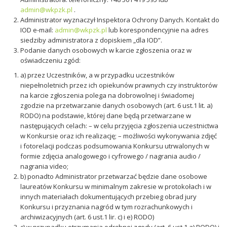
admin@wkpzk.pl
.
Administrator wyznaczył Inspektora Ochrony Danych. Kontakt do
IOD e-mail:
admin@wkpzk.pl
lub korespondencyjnie na adres
siedziby administratora z dopiskiem „dla IOD”.
Podanie danych osobowych w karcie zgłoszenia oraz w
oświadczeniu zgód:
a) przez Uczestników, a w przypadku uczestników
niepełnoletnich przez ich opiekunów prawnych czy instruktorów
na karcie zgłoszenia polega na dobrowolnej i świadomej
zgodzie na przetwarzanie danych osobowych (art. 6 ust.1 lit. a)
RODO) na podstawie, której dane będą przetwarzane w
następujących celach: – w celu przyjęcia zgłoszenia uczestnictwa
w Konkursie oraz ich realizację; – możliwości wykonywania zdjęć
i fotorelacji podczas podsumowania Konkursu utrwalonych w
formie zdjęcia analogowego i cyfrowego / nagrania audio /
nagrania video;
b) ponadto Administrator przetwarzać będzie dane osobowe
laureatów Konkursu w minimalnym zakresie w protokołach i w
innych materiałach dokumentujących przebieg obrad jury
Konkursu i przyznania nagród w tym rozrachunkowych i
archiwizacyjnych (art. 6 ust.1 lir. c) i e) RODO)