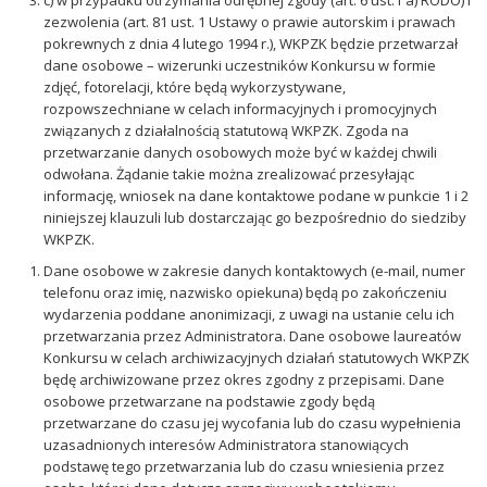
c) w przypadku otrzymania odrębnej zgody (art. 6 ust.1 a) RODO) i
zezwolenia (art. 81 ust. 1 Ustawy o prawie autorskim i prawach
pokrewnych z dnia 4 lutego 1994 r.), WKPZK będzie przetwarzał
dane osobowe – wizerunki uczestników Konkursu w formie
zdjęć, fotorelacji, które będą wykorzystywane,
rozpowszechniane w celach informacyjnych i promocyjnych
związanych z działalnością statutową WKPZK. Zgoda na
przetwarzanie danych osobowych może być w każdej chwili
odwołana. Żądanie takie można zrealizować przesyłając
informację, wniosek na dane kontaktowe podane w punkcie 1 i 2
niniejszej klauzuli lub dostarczając go bezpośrednio do siedziby
WKPZK.
Dane osobowe w zakresie danych kontaktowych (e-mail, numer
telefonu oraz imię, nazwisko opiekuna) będą po zakończeniu
wydarzenia poddane anonimizacji, z uwagi na ustanie celu ich
przetwarzania przez Administratora. Dane osobowe laureatów
Konkursu w celach archiwizacyjnych działań statutowych WKPZK
będę archiwizowane przez okres zgodny z przepisami. Dane
osobowe przetwarzane na podstawie zgody będą
przetwarzane do czasu jej wycofania lub do czasu wypełnienia
uzasadnionych interesów Administratora stanowiących
podstawę tego przetwarzania lub do czasu wniesienia przez